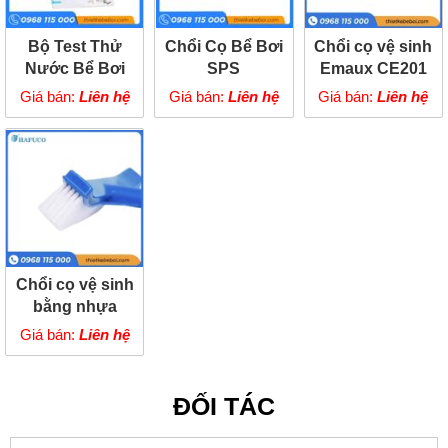
Bộ Test Thử
Chổi Cọ Bể Bơi
Chổi cọ vệ sinh
Nước Bể Bơi
SPS
Emaux CE201
Procopi
Giá bán:
Liên hệ
Giá bán:
Liên hệ
Giá bán:
Liên hệ
Chổi cọ vệ sinh
bằng nhựa
nhựa ABS cao
Giá bán:
Liên hệ
cấp
ĐỐI TÁC