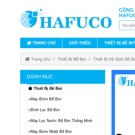
CÔNG 
HAFU
TRANG CHỦ
GIỚI THIỆU
THIẾT BỊ BỂ BƠ
Trang chủ
Thiết Bị Bể Bơi
Thiết Bị Vệ Sinh Bể B
DANH MỤC
Thiết Bị Bể Bơi
Máy Bơm Bể Bơi
Bình Lọc Bể Bơi
Máy Lọc Nước Bể Bơi Thông Minh
Máy Bơm Nhiệt Bể Bơi