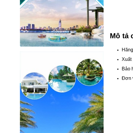
Mô tả 
Hãng
Xuất
Bảo 
Đơn v