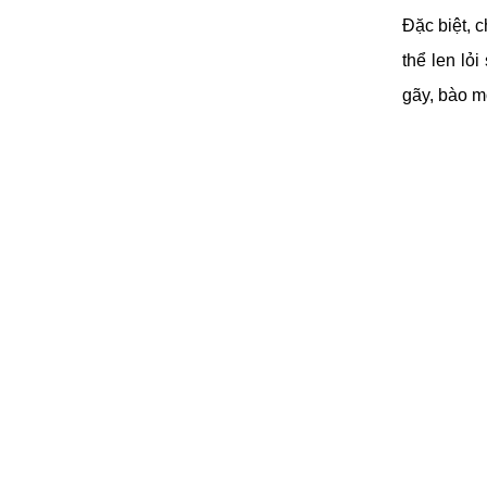
Đặc biệt, 
thể len lỏ
gãy, bào m