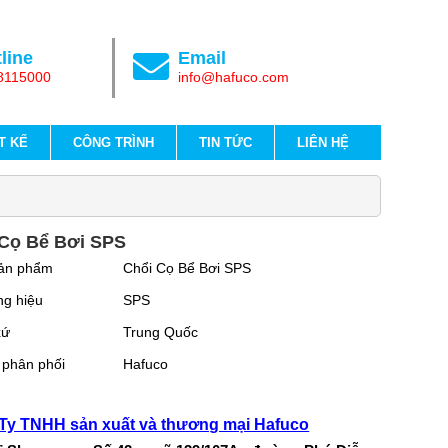
line
Email
8115000
info@hafuco.com
T KẾ
CÔNG TRÌNH
TIN TỨC
LIÊN HỆ
 Cọ Bể Bơi SPS
ản phẩm
Chổi Cọ Bể Bơi SPS
g hiệu
SPS
xứ
Trung Quốc
 phân phối
Hafuco
Ty TNHH sản xuất và thương mại Hafuco