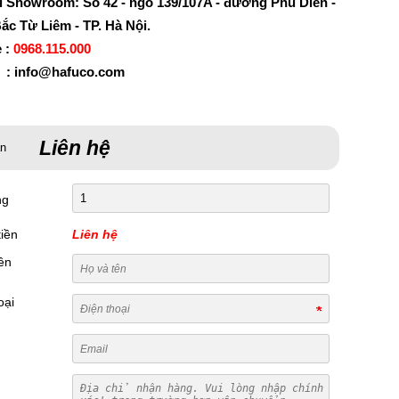
ỉ Showroom: Số 42 - ngõ 139/107A - đường Phú Diễn -
ắc Từ Liêm - TP. Hà Nội.
e :
0968.115.000
 : info@hafuco.com
Liên hệ
án
ng
iền
Liên hệ
ên
oại