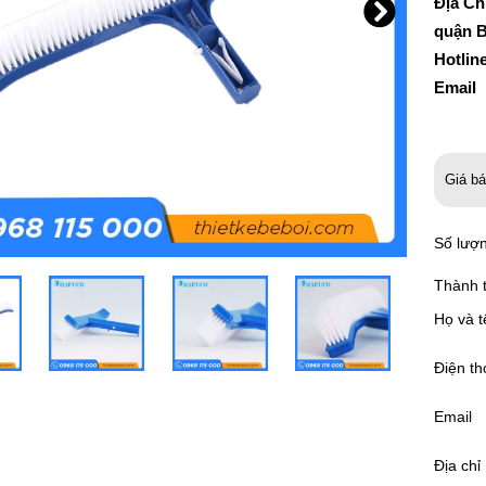
Địa Ch
quận B
Hotlin
Email
Giá b
Số lượ
Thành t
Họ và t
Điện th
Email
Địa chỉ