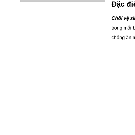
Đặc đi
Chổi vệ s
trong mỗi 
chống ăn m