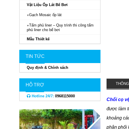
Vật Liệu Ốp Lát Bể Bơi
Gạch Mosaic ốp lát
Tấm phủ liner – Quy trình thi công tấm
phủ liner cho bể bơi
Mẫu Thiết kế
TIN TỨC
Quy định & Chính sách
THÔNG
HỖ TRỢ
Hotline 24/7:
0968115000
Chổi cọ v
được làm t
khoảng các
phân phối k