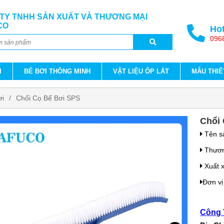
TY TNHH SẢN XUẤT VÀ THƯƠNG MẠI
CO
Hot
096
I
BỂ BƠI THÔNG MINH
VẬT LIỆU ỐP LÁT
MẪU THIẾ
ơi
Chổi Cọ Bể Bơi SPS
Chổi
Tên s
Thươn
Xuất 
Đơn vị
Công 