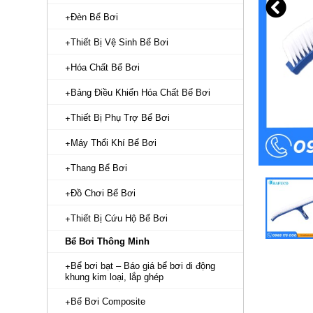
Đèn Bể Bơi
Thiết Bị Vệ Sinh Bể Bơi
Hóa Chất Bể Bơi
Bảng Điều Khiển Hóa Chất Bể Bơi
Thiết Bị Phụ Trợ Bể Bơi
Máy Thổi Khí Bể Bơi
Thang Bể Bơi
Đồ Chơi Bể Bơi
Thiết Bị Cứu Hộ Bể Bơi
Bể Bơi Thông Minh
Bể bơi bạt – Báo giá bể bơi di động
khung kim loại, lắp ghép
Bể Bơi Composite