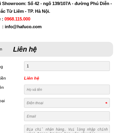
ỉ Showroom: Số 42 - ngõ 139/107A - đường Phú Diễn -
ắc Từ Liêm - TP. Hà Nội.
e :
0968.115.000
 : info@hafuco.com
Liên hệ
án
ng
iền
Liên hệ
ên
oại