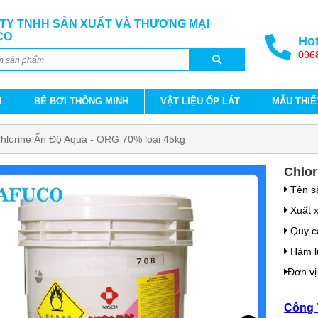
TY TNHH SẢN XUẤT VÀ THƯƠNG MẠI
CO
Hot
096
I
BỂ BƠI THÔNG MINH
VẬT LIỆU ỐP LÁT
MẪU THIẾ
hlorine Ấn Độ Aqua - ORG 70% loại 45kg
Chlor
Tên s
Xuất 
Quy c
Hàm l
Đơn vị
Công 