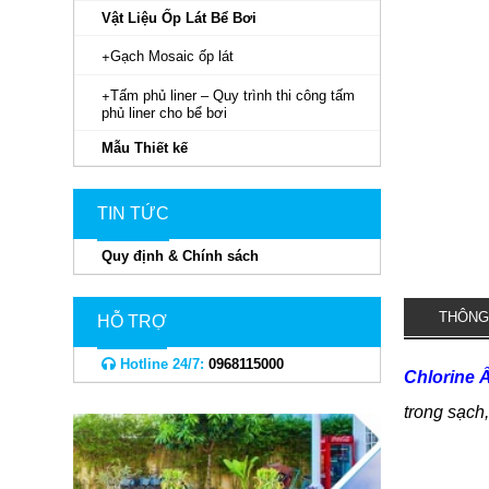
Vật Liệu Ốp Lát Bể Bơi
Gạch Mosaic ốp lát
Tấm phủ liner – Quy trình thi công tấm
phủ liner cho bể bơi
Mẫu Thiết kế
TIN TỨC
Quy định & Chính sách
THÔNG
HỖ TRỢ
Hotline 24/7:
0968115000
Chlorine 
trong sạch