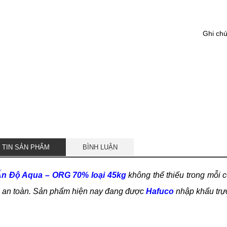
Ghi ch
 TIN SẢN PHẨM
BÌNH LUẬN
Ấn Độ Aqua – ORG 70% loại 45kg
không thể thiếu trong mỗi c
, an toàn. Sản phẩm hiện nay đang được
Hafuco
nhập khẩu trực