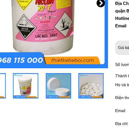
Địa Ch
quận B
Hotlin
Email
Giá b
Số lượ
Thành t
Họ và t
Điện th
Email
Địa chỉ