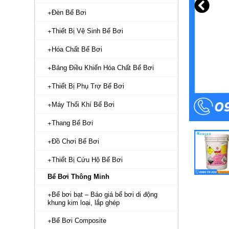
Đèn Bể Bơi
Thiết Bị Vệ Sinh Bể Bơi
Hóa Chất Bể Bơi
Bảng Điều Khiển Hóa Chất Bể Bơi
Thiết Bị Phụ Trợ Bể Bơi
Máy Thổi Khí Bể Bơi
Thang Bể Bơi
Đồ Chơi Bể Bơi
Thiết Bị Cứu Hộ Bể Bơi
Bể Bơi Thông Minh
Bể bơi bạt – Báo giá bể bơi di động
khung kim loại, lắp ghép
Bể Bơi Composite