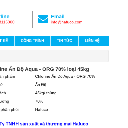
line
Email
8115000
info@hafuco.com
T KẾ
CÔNG TRÌNH
TIN TỨC
LIÊN HỆ
ine Ấn Độ Aqua - ORG 70% loại 45kg
ản phẩm
Chlorine Ấn Độ Aqua - ORG 70%
xứ
Ấn Độ
ách
45kg/ thùng
ượng
70%
 phân phối
Hafuco
Ty TNHH sản xuất và thương mại Hafuco