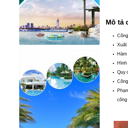
Mô tả 
Công
Xuất 
Hàm 
Hình 
Quy c
Công 
Phạm 
công 