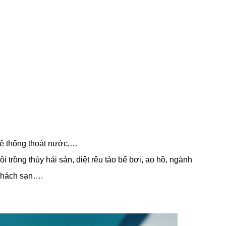
g
 hệ thống thoát nước,…
 trồng thủy hải sản, diệt rêu tảo bể bơi, ao hồ, ngành
 khách sạn….