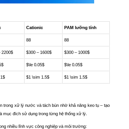
c
Cationic
PAM lưỡng tính
88
88
– 2200$
$300 – 1600$
$300 – 1000$
5$
$\le 0.05$
$\le 0.05$
 1$
$1 \sim 1.5$
$1 \sim 1.5$
 trong xử lý nước và tách bùn nhờ khả năng keo tụ – tạo
à mục đích sử dụng trong từng hệ thống xử lý.
ong nhiều lĩnh vực công nghiệp và môi trường: