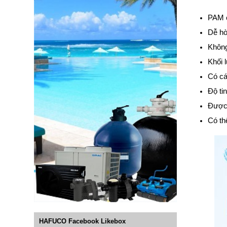
PAM c
Dễ hò
Không
Khối 
Có cá
Độ ti
Được 
Có th
HAFUCO Facebook Likebox