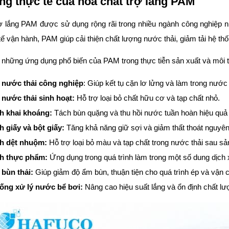
g thực tế của hóa chất trợ lắng PAM
ợ lắng PAM được sử dụng rộng rãi trong nhiều ngành công nghiệp nh
ế vận hành, PAM giúp cải thiện chất lượng nước thải, giảm tải hệ thố
 những ứng dụng phổ biến của PAM trong thực tiễn sản xuất và môi 
 nước thải công nghiệp
: Giúp kết tụ cặn lơ lửng và làm trong nướ
 nước thải sinh hoạt:
Hỗ trợ loại bỏ chất hữu cơ và tạp chất nhỏ.
h khai khoáng:
Tách bùn quặng và thu hồi nước tuần hoàn hiệu quả
 giấy và bột giấy:
Tăng khả năng giữ sợi và giảm thất thoát nguyên 
h dệt nhuộm:
Hỗ trợ loại bỏ màu và tạp chất trong nước thải sau sả
h thực phẩm:
Ứng dụng trong quá trình làm trong một số dung dịch 
 bùn thải:
Giúp giảm độ ẩm bùn, thuận tiện cho quá trình ép và vận 
ống xử lý nước bể bơi:
Nâng cao hiệu suất lắng và ổn định chất l