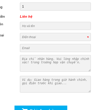
ng
iền
Liên hệ
ên
oại
ú