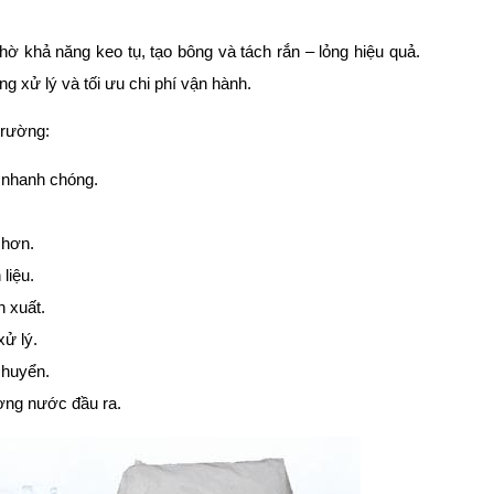
ờ khả năng keo tụ, tạo bông và tách rắn – lỏng hiệu quả.
ng xử lý và tối ưu chi phí vận hành.
trường:
c nhanh chóng.
 hơn.
liệu.
n xuất.
xử lý.
chuyển.
ượng nước đầu ra.