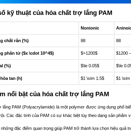
ố kỹ thuật của hóa chất trợ lắng PAM
Nonionic
Aninoi
 chất rắn (%)
88
88
g phân tử ($x \cdot 10^4$)
$>1200$
$1200 
l (%)
$\le 0.05$
$\le 0.0
hòa tan (h)
$1 \sim 1.5$
$1 \sim
m nổi bật của hóa chất trợ lắng PAM
ợ lắng PAM (Polyacrylamide) là một polymer được ứng dụng phổ biến
rội. Các đặc tính của PAM có sự khác biệt tùy theo dạng sản phẩm v
 những đặc điểm quan trọng giúp PAM trở thành lựa chọn hiệu quả tr