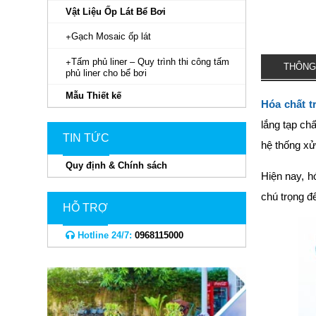
Vật Liệu Ốp Lát Bể Bơi
Gạch Mosaic ốp lát
Tấm phủ liner – Quy trình thi công tấm
THÔNG
phủ liner cho bể bơi
Mẫu Thiết kế
Hóa chất t
lắng tạp ch
TIN TỨC
hệ thống xử
Quy định & Chính sách
Hiện nay, h
chú trọng đ
HỖ TRỢ
Hotline 24/7:
0968115000