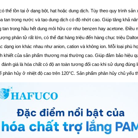
ó thể tồn tại ở dạng bột, hạt hoặc dung dịch. Tùy theo quy trình sản 
a tan trong nước và tạo dung dịch có độ nhớt cao. Giúp tăng khả năng
 tan trong hầu hết dung môi hữu cơ như benzen hay acetone. Điều n
lượng phân tử rất lớn, có thể đạt hàng triệu đến hàng chục triệu Dal
c dạng ion khác nhau như anion, cation và không ion. Mỗi loại phù hợp
nh khiết của sản phẩm thương mại thường cao. Giúp đảm bảo hiệu quả 
đánh giá là hóa chất có độ an toàn tương đối cao khi sử dụng đúng li
ể phân hủy ở nhiệt độ cao trên 120°C. Sản phẩm phân hủy chủ yếu t