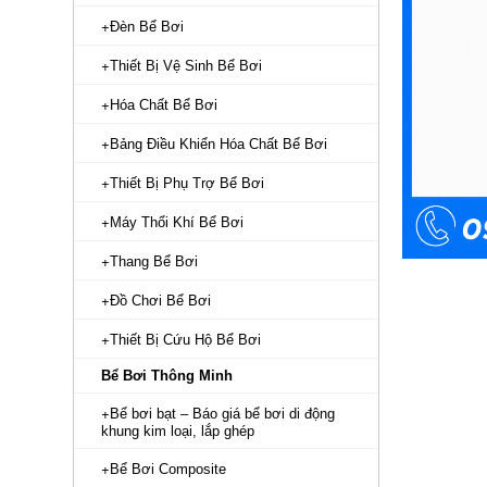
Đèn Bể Bơi
Thiết Bị Vệ Sinh Bể Bơi
Hóa Chất Bể Bơi
Bảng Điều Khiển Hóa Chất Bể Bơi
Thiết Bị Phụ Trợ Bể Bơi
Máy Thổi Khí Bể Bơi
Thang Bể Bơi
Đồ Chơi Bể Bơi
Thiết Bị Cứu Hộ Bể Bơi
Bể Bơi Thông Minh
Bể bơi bạt – Báo giá bể bơi di động
khung kim loại, lắp ghép
Bể Bơi Composite