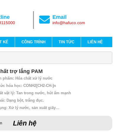
line
Email
8115000
info@hafuco.com
T KẾ
CÔNG TRÌNH
TIN TỨC
LIÊN HỆ
hất trợ lắng PAM
n phẩm: Hóa chất xử lý nước
hức hóa học: CONH2[CH2-CH-]n
ất vật lý: Tan trong nước, hút ẩm mạnh
hái: Dạng bột, trắng đục.
ng: Xử lý nước, sản xuất giấy…
Liên hệ
án