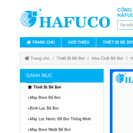
CÔNG 
HAFU
TRANG CHỦ
GIỚI THIỆU
THIẾT BỊ BỂ BƠ
Trang chủ
Thiết Bị Bể Bơi
Hóa Chất Bể Bơi
H
DANH MỤC
Thiết Bị Bể Bơi
Máy Bơm Bể Bơi
Bình Lọc Bể Bơi
Máy Lọc Nước Bể Bơi Thông Minh
Máy Bơm Nhiệt Bể Bơi