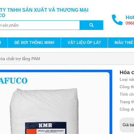
TY TNHH SẢN XUẤT VÀ THƯƠNG MẠI
CO
Hot
096
I
BỂ BƠI THÔNG MINH
VẬT LIỆU ỐP LÁT
MẪU THIẾ
óa chất trợ lắng PAM
Hóa c
Loại sả
Công t
Tính ch
Trạng t
Công dụ
Giá b