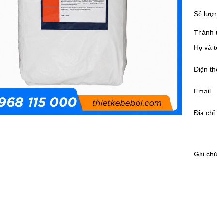
Số lượ
Thành t
Họ và t
Điện th
Email
Địa chỉ
Ghi ch